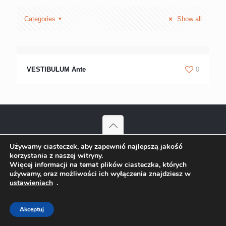
Categories
Show all
VESTIBULUM Ante
0
Używamy ciasteczek, aby zapewnić najlepszą jakość
© 2023 Adam Mulica Kościelisko | Wszelkie prawa zastrzeżone
korzystania z naszej witryny.
Projekt:
ks-i.pl/p-tur.pl
Więcej informacji na temat plików ciasteczka, których
używamy, oraz możliwości ich wyłączenia znajdziesz w
ustawieniach
.
Akceptuj